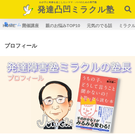
わが子に奇跡を起こしたいママ・パパのための専門塾
発達凸凹ミラクル塾
ホーム
HOME
開催講座
親のお悩みTOP10
元気のでる話
ミラク
プロフィール