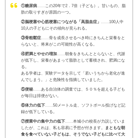
①糖尿病
……この20年で2．7倍（子ども）。甘いもの、脂
肪の取りすぎが原因の一つ。
②脳梗塞や心筋梗塞につながる「高脂血症」
……100人中
10人の子どもにその傾向が見られる。
③骨粗鬆症
……骨を成長させるべき時にきちんと栄養をと
らないと、将来がこの可能性が高くなる。
④肥満とやせの増加
……朝食をきちんととらないと、代謝
が低下し、栄養があまって脂肪として蓄積され、肥満にな
る。
ある学者は、実験データを示して「若いうちから老化が進
んでしまう。」と危険性を指摘していました。
⑤便秘
……ある自治体の調査では、５０％を超える子ども
が毎日は排便がない。
⑥体力の低下
……50メートル走、ソフトボール投げなど記
録が低下している。
⑦授業中の集中力の低下
……本城小の校長が力説していま
したが、これは、私も容易に予想が付きます。
まともな朝
食を食べていない子どもは、そうでない子どもに比べて大