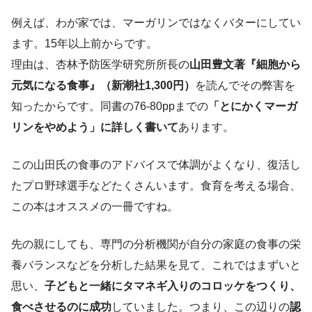
例えば、わが家では、マーガリンではなくバターにしてい
ます。15年以上前からです。
理由は、杏林予防医学研究所所長の
山田豊文著『細胞から
元気になる食事』（新潮社1,300円）
を読んでその弊害を
知ったからです。同書の76-80ppまでの
「とにかくマーガ
リンをやめよう」に詳しく書いて
あります。
この山田氏の食事のアドバイスで体調がよくなり、復活し
たプロ野球選手などたくさんいます。食育を考える場合、
この本はオススメの一冊ですね。
先の親にしても、専門の分析機関が自分の家庭の食事の栄
養バランスなどを分析した結果を見て、これではまずいと
思い、
子どもと一緒にタマネギ入りのコロッケをつくり、
食べさせるのに成功
していました。つまり、この辺りの
認