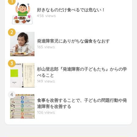
1
好きなものだけ食べるでは危ない！
458 views
2
発達障害児にありがちな偏食をなおす
165 views
3
杉山登志郎『発達障害の子どもたち』からの学
べること
149 views
4
食事を改善することで、子どもの問題行動や発
達障害を改善する
106 views