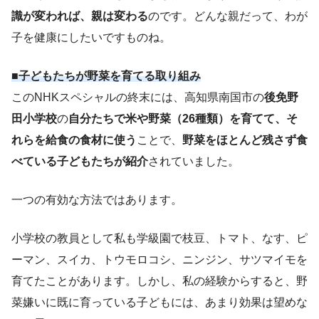
識が変われば、親は変わる
のです。どんな親だって、わが
子を健康にしたいですものね。
■子どもたちが野菜を育てる取り組み
このNHKスペシャルの終末には、高知県南国市の
後免野
田小学校
の
自分たちで米や野菜（26種類）を育てて、そ
れらを給食の食材に使う
ことで、
野菜をほとんど残さず食
べている子どもたちが紹介
されていました。
一つの有効な方法ではあります。
小学校の教員として私も学級園で枝豆、トマト、なす、ピ
ーマン、スイカ、トウモロコシ、ニンジン、サツマイモを
育てたことがあります。しかし、私の経験からすると、野
菜嫌いに既に育っている子どもには、あまり効果は望めな