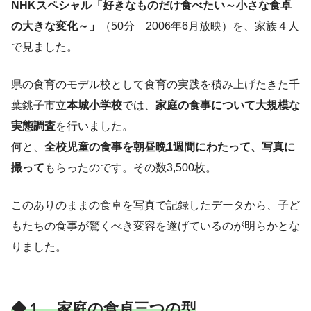
NHKスペシャル「好きなものだけ食べたい～小さな食卓
の大きな変化～」
（50分 2006年6月放映）を、家族４人
で見ました。
県の食育のモデル校として食育の実践を積み上げたきた千
葉銚子市立
本城小学校
では、
家庭の食事について大規模な
実態調査
を行いました。
何と、
全校児童の食事を朝昼晩1週間にわたって、写真に
撮って
もらったのです。その数3,500枚。
このありのままの食卓を写真で記録したデータから、子ど
もたちの食事が驚くべき変容を遂げているのが明らかとな
りました。
◆１ 家庭の食卓三つの型