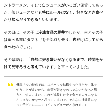
ントラーメン
、そして
缶ジュースがいっぱい
保管してあっ
た。缶ジュースなども
特にルールはなく、好きなとき食べ
たり飲んだりできる
といいます。
その日は、その子は
冷凍食品の豚丼
でしたが、何とその子
は食べる前にタマネギを全部取り去り、
肉だけにしてから
食べた
のでした。
その母親は、
「自然に好き嫌いがなくなるまで、時間をか
けて見守ろうと考えています」
と言っていました。
母親「今の時点では、スポーツを結構やったりとか、体を
使うことが多いから、肉類が好きなのじゃないかなあと思
うんですよ。また、これが成長した中で食べるようになる
んじゃないかなーと思っているので、そんなに神経質にな
って子どもに……」（インタビューがとぎれる。）