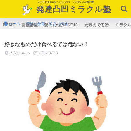
わが子に奇跡を起こしたいママ・パパのための専門塾
発達凸凹ミラクル塾
ホーム
理解と教育に役立つ情報
HOME
開催講座
親のお悩みTOP10
元気のでる話
ミラク
好きなものだけ食べるでは危ない！
2023-04-13
2023-07-10